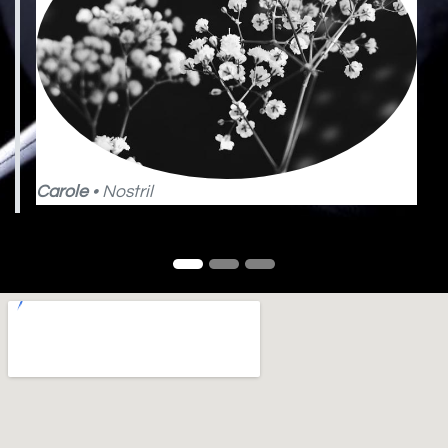
Carole
• Nostril